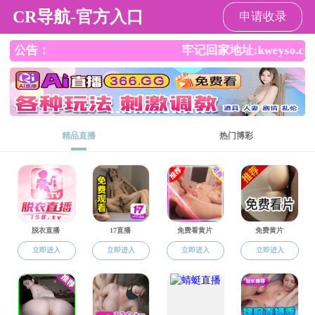
成人自拍
党建工作
教工党建
当前位置：
成人自拍
->
党建工作
->
教工党建
教工党支部组织构架
2025-03-24
成人自拍 召开深入贯彻中央八项规定精神学习教育动员部署会
2025-03-31
测绘科学与技术系党支部赴陈潭秋故居开展“不忘初心、牢记使命”主题实践教育活动
2020-01-06