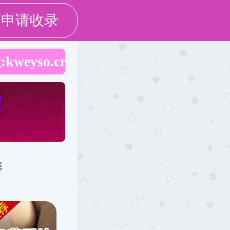
作
学生工作
下载专区
当前位置：
成人自拍
人才培养
国际交流
->
->